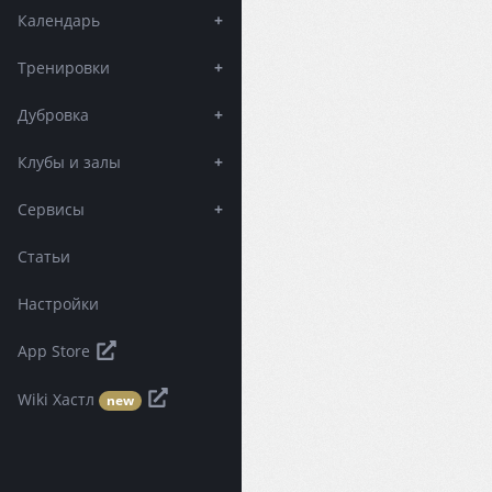
Календарь
+
Тренировки
+
Дубровка
+
Клубы и залы
+
Сервисы
+
Статьи
Настройки
App Store
Wiki Хастл
new