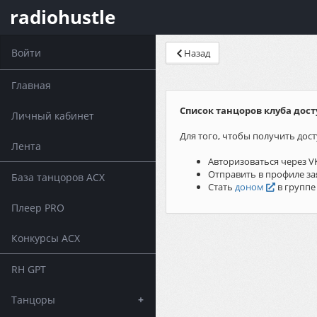
radiohustle
Войти
Назад
Главная
Список танцоров клуба дост
Личный кабинет
Для того, чтобы получить дост
Лента
Авторизоваться через V
Отправить в профиле за
База танцоров АСХ
Стать
доном
в группе
Плеер PRO
Конкурсы АСХ
RH GPT
Танцоры
+