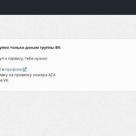
упен только донам группы ВК
уп к сервису, тебе нужно:
K в
профиле
явку на привязку номера АСХ
 в VK