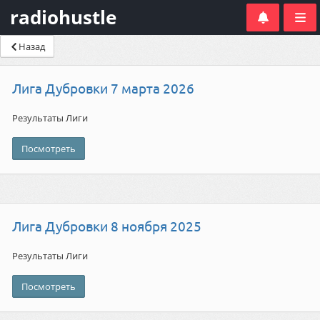
radiohustle
Назад
Лига Дубровки 7 марта 2026
Результаты Лиги
Посмотреть
Лига Дубровки 8 ноября 2025
Результаты Лиги
Посмотреть