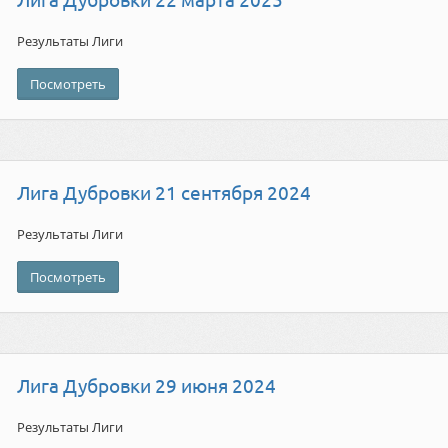
Результаты Лиги
Посмотреть
Лига Дубровки 21 сентября 2024
Результаты Лиги
Посмотреть
Лига Дубровки 29 июня 2024
Результаты Лиги