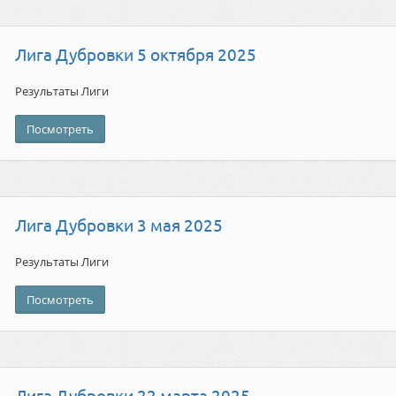
Лига Дубровки 5 октября 2025
Результаты Лиги
Посмотреть
Лига Дубровки 3 мая 2025
Результаты Лиги
Посмотреть
Лига Дубровки 22 марта 2025