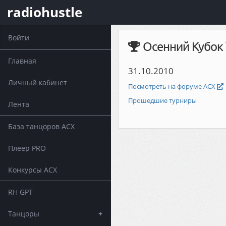
radiohustle
Войти
Осенний Кубок 
Главная
31.10.2010
Личный кабинет
Посмотреть на форуме АСХ
Прошедшие турниры
Лента
База танцоров АСХ
Плеер PRO
Конкурсы АСХ
RH GPT
Танцоры
+