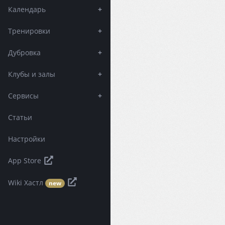
Календарь
+
Тренировки
+
Дубровка
+
Клубы и залы
+
Сервисы
+
Статьи
Настройки
App Store
Wiki Хастл
new