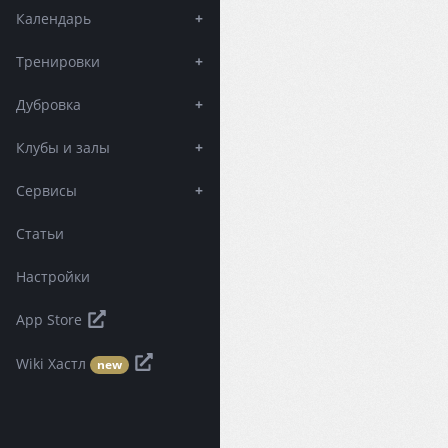
Календарь
+
Тренировки
+
Дубровка
+
Клубы и залы
+
Сервисы
+
Статьи
Настройки
App Store
Wiki Хастл
new