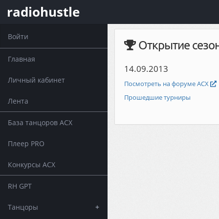
radiohustle
Войти
Открытие сезо
Главная
14.09.2013
Личный кабинет
Посмотреть на форуме АСХ
Прошедшие турниры
Лента
База танцоров АСХ
Плеер PRO
Конкурсы АСХ
RH GPT
Танцоры
+