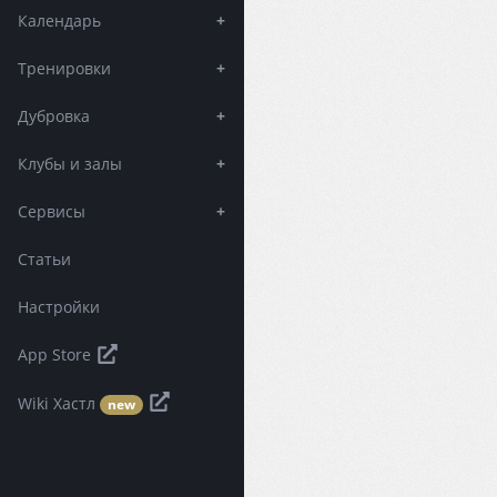
Календарь
+
Тренировки
+
Дубровка
+
Клубы и залы
+
Сервисы
+
Статьи
Настройки
App Store
Wiki Хастл
new