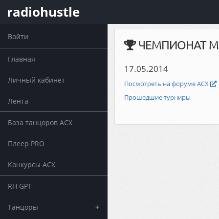
radiohustle
Войти
ЧЕМПИОНАТ М
Главная
17.05.2014
Личный кабинет
Посмотреть на форуме АСХ
Прошедшие турниры
Лента
База танцоров АСХ
Плеер PRO
Конкурсы АСХ
RH GPT
Танцоры
+