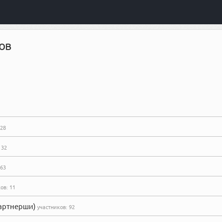
ов
28
:
32
63
ков:
11
партнерши)
участников:
92