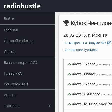
radiohustle
Войти
Кубок Чемпион
Главная
28.02.2015, г. Москва
Личный кабинет
Посмотреть на форуме АСХ
Прошедшие турниры
Лента
База танцоров АСХ
Хастл C класс
участников:
Плеер PRO
Хастл D класс
участников
Хастл E класс
Конкурсы АСХ
участников:
Хастл В+А класс
участни
RH GPT
Хастл DnD Beginner (
Танцоры
+