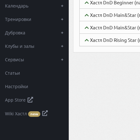
Хастл DnD Beginner (
Календарь
+
Хастл DnD Main&Star 
Тренировки
+
Хастл DnD Main&Star 
Дубровка
+
Хастл DnD Rising Star 
Клубы и залы
+
Сервисы
+
Статьи
Настройки
App Store
Wiki Хастл
new