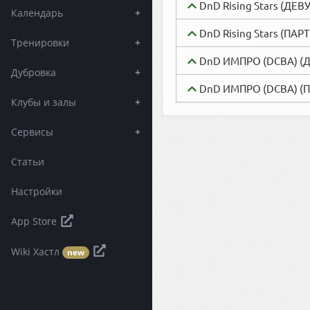
DnD Rising Stars (ДЕ
Календарь
+
DnD Rising Stars (ПА
Тренировки
+
DnD ИМПРО (DCBA) (
Дубровка
+
DnD ИМПРО (DCBA) (
Клубы и залы
+
Сервисы
+
Статьи
Настройки
App Store
Wiki Хастл
new