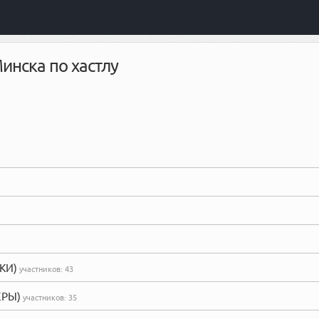
инска по хастлу
КИ)
участников:
43
ЕРЫ)
участников:
35