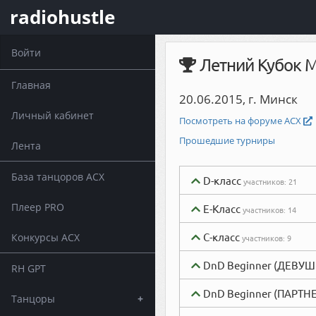
radiohustle
Войти
Летний Кубок М
Главная
20.06.2015, г. Минск
Личный кабинет
Посмотреть на форуме АСХ
Прошедшие турниры
Лента
База танцоров АСХ
D-класс
участников:
21
Плеер PRO
Е-Класс
участников:
14
С-класс
Конкурсы АСХ
участников:
9
DnD Beginner (ДЕВУШ
RH GPT
DnD Beginner (ПАРТН
Танцоры
+