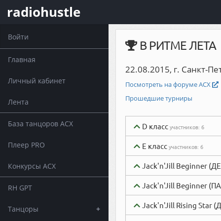
radiohustle
Войти
В РИТМЕ ЛЕТА
Главная
22.08.2015, г. Санкт-Пе
Личный кабинет
Посмотреть на форуме АСХ
Прошедшие турниры
Лента
База танцоров АСХ
D класс
участников:
6
Плеер PRO
Е класс
участников:
6
Jack'n'Jill Beginner 
Конкурсы АСХ
Jack'n'Jill Beginner 
RH GPT
Jack'n'Jill Rising Star
Танцоры
+