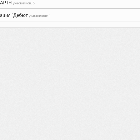
(ПАРТН
участников:
5
ация "Дебют
участников:
1