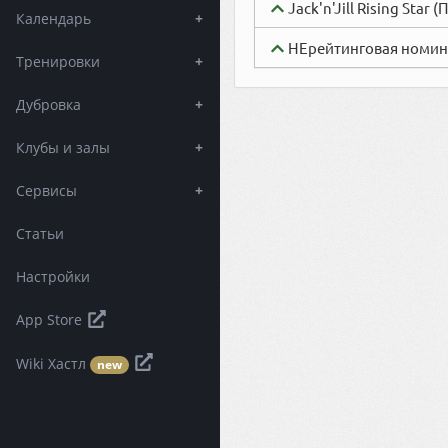
Jack'n'Jill Rising Star 
Календарь
+
НЕрейтинговая номин
Тренировки
+
Дубровка
+
Клубы и залы
+
Сервисы
+
Статьи
Настройки
App Store
Wiki Хастл
new