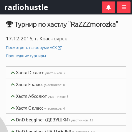
radiohustle
Турнир по хастлу "RaZZZmorozka"
17.12.2016, г. Красноярск
Посмотреть на форуме АСХ
Прошедшие турниры
Хастл D класс
участников:
7
Хастл E класс
участников:
8
Хастл Абсолют
участников:
5
Хастл С класс
участников:
4
DnD begginer (ДЕВУШКИ)
участников:
13
DnD begginer (ПАРТНЕРЫ)
участников:
10