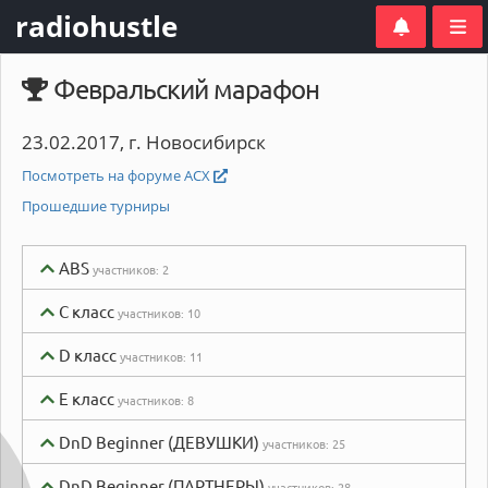
radiohustle
Февральский марафон
23.02.2017, г. Новосибирск
Посмотреть на форуме АСХ
Прошедшие турниры
ABS
участников:
2
C класс
участников:
10
D класс
участников:
11
E класс
участников:
8
DnD Beginner (ДЕВУШКИ)
участников:
25
DnD Beginner (ПАРТНЕРЫ)
участников:
28