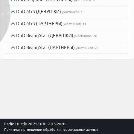
DnD M+S (ДЕВУШКИ)
участников:
13
DnD M+S (ПАРТНЕРЫ)
участников:
11
DnD RisingStar (ДЕВУШКИ)
участников:
26
DnD RisingStar (ПАРТНЕРЫ)
участников:
25
Radio Hustle
26.212.0
© 2015-
2026
Политика в отношении обработки персональных данных