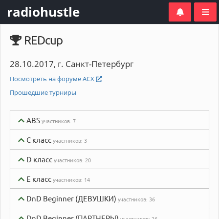
radiohustle
REDcup
28.10.2017, г. Санкт-Петербург
Посмотреть на форуме АСХ
Прошедшие турниры
ABS
участников:
7
C класс
участников:
3
D класс
участников:
20
E класс
участников:
14
DnD Beginner (ДЕВУШКИ)
участников:
36
DnD Beginner (ПАРТНЕРЫ)
участников:
26