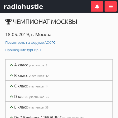
radiohustle
ЧЕМПИОНАТ МОСКВЫ
18.05.2019, г. Москва
Посмотреть на форуме АСХ
Прошедшие турниры
A класс
участников:
5
B класс
участников:
12
C класс
участников:
14
D класс
участников:
26
E класс
участников:
38
DnD Beginner (ДЕВУШКИ)
участников:
89