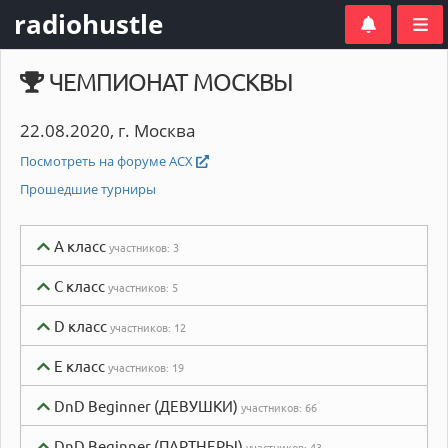
radiohustle
ЧЕМПИОНАТ МОСКВЫ
22.08.2020, г. Москва
Посмотреть на форуме АСХ
Прошедшие турниры
A класс
участников:
3
C класс
участников:
5
D класс
участников:
12
E класс
участников:
19
DnD Beginner (ДЕВУШКИ)
участников:
66
DnD Beginner (ПАРТНЕРЫ)
участников:
43