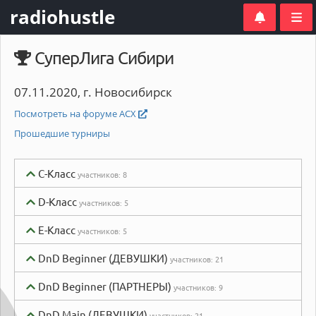
radiohustle
СуперЛига Сибири
07.11.2020, г. Новосибирск
Посмотреть на форуме АСХ
Прошедшие турниры
C-Класс
участников:
8
D-Класс
участников:
5
E-Класс
участников:
5
DnD Beginner (ДЕВУШКИ)
участников:
21
DnD Beginner (ПАРТНЕРЫ)
участников:
9
DnD Main (ДЕВУШКИ)
участников:
21