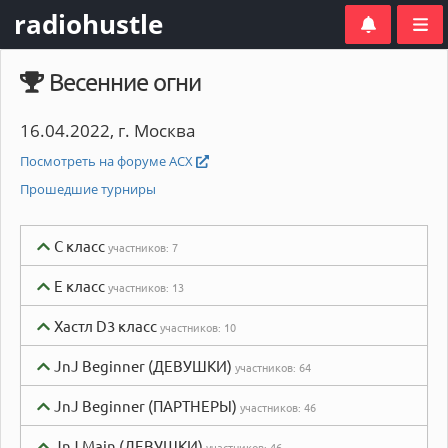
radiohustle
Весенние огни
16.04.2022, г. Москва
Посмотреть на форуме АСХ
Прошедшие турниры
C класс
участников:
7
E класс
участников:
13
Хастл D3 класс
участников:
10
JnJ Beginner (ДЕВУШКИ)
участников:
64
JnJ Beginner (ПАРТНЕРЫ)
участников:
46
JnJ Main (ДЕВУШКИ)
участников:
46