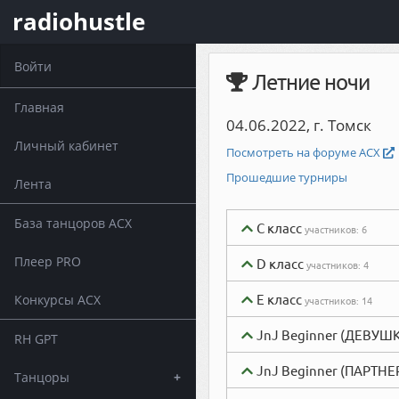
radiohustle
Войти
Летние ночи
Главная
04.06.2022, г. Томск
Личный кабинет
Посмотреть на форуме АСХ
Прошедшие турниры
Лента
База танцоров АСХ
C класс
участников:
6
Плеер PRO
D класс
участников:
4
E класс
Конкурсы АСХ
участников:
14
JnJ Beginner (ДЕВУШ
RH GPT
JnJ Beginner (ПАРТНЕ
Танцоры
+