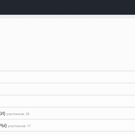
КИ)
участников:
28
РЫ)
участников:
17