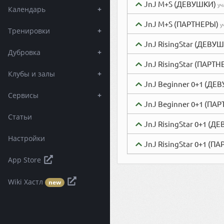
JnJ M+S (ДЕВУШКИ)
уч
Календарь
+
JnJ M+S (ПАРТНЕРЫ)
у
Тренировки
+
JnJ RisingStar (ДЕВУ
Дубровка
+
JnJ RisingStar (ПАРТН
Клубы и залы
+
JnJ Beginner 0+1 (ДЕ
Сервисы
+
JnJ Beginner 0+1 (ПА
Статьи
JnJ RisingStar 0+1 (Д
Настройки
JnJ RisingStar 0+1 (П
App Store
Wiki Хастл
new