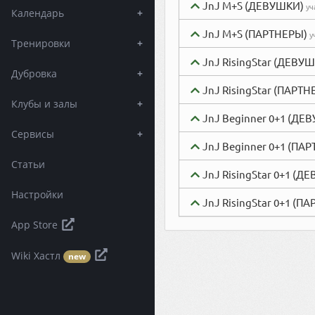
JnJ M+S (ДЕВУШКИ)
уч
Календарь
+
JnJ M+S (ПАРТНЕРЫ)
у
Тренировки
+
JnJ RisingStar (ДЕВУ
Дубровка
+
JnJ RisingStar (ПАРТН
Клубы и залы
+
JnJ Beginner 0+1 (ДЕ
Сервисы
+
JnJ Beginner 0+1 (ПА
Статьи
JnJ RisingStar 0+1 (Д
Настройки
JnJ RisingStar 0+1 (П
App Store
Wiki Хастл
new