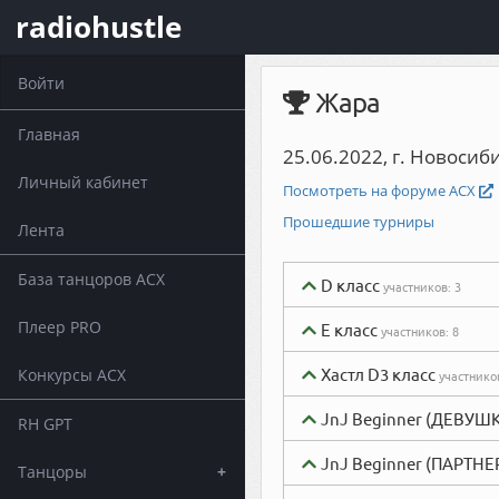
radiohustle
Войти
Жара
Главная
25.06.2022, г. Новосиб
Личный кабинет
Посмотреть на форуме АСХ
Прошедшие турниры
Лента
База танцоров АСХ
D класс
участников:
3
Плеер PRO
E класс
участников:
8
Хастл D3 класс
Конкурсы АСХ
участнико
JnJ Beginner (ДЕВУШ
RH GPT
JnJ Beginner (ПАРТНЕ
Танцоры
+