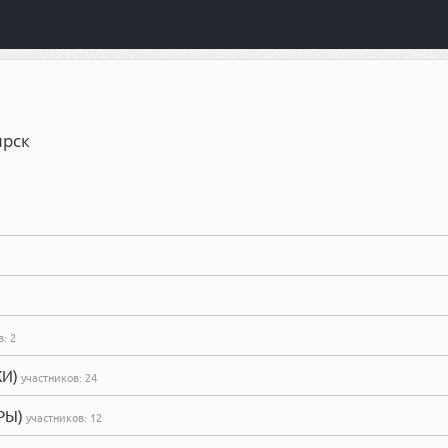
ирск
в:
2
КИ)
участников:
24
РЫ)
участников:
12